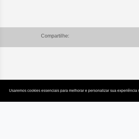
Compartilhe:
Usaremos cookies essenciais para melhorar e personalizar sua experiência
Coronel Antonio Joaquim, 2047 - C
CEP: 62930-013 - Limoeiro do Nort