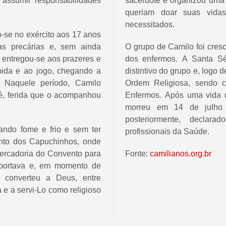
 assumir responsabilidades
sacerdote e organizou um
queriam doar suas vida
necessitados.
do-se no exército aos 17 anos
as precárias e, sem ainda
O grupo de Camilo foi cres
 entregou-se aos prazeres e
dos enfermos. A Santa Sé
bida e ao jogo, chegando a
distintivo do grupo e, logo
 Naquele período, Camilo
Ordem Religiosa, sendo 
é, ferida que o acompanhou
Enfermos. Após uma vida 
morreu em 14 de julho
posteriormente, declara
ndo fome e frio e sem ter
profissionais da Saúde.
ento dos Capuchinhos, onde
ercadoria do Convento para
Fonte:
camilianos.org.br
sportava e, em momento de
 converteu a Deus, entre
e a servi-Lo como religioso