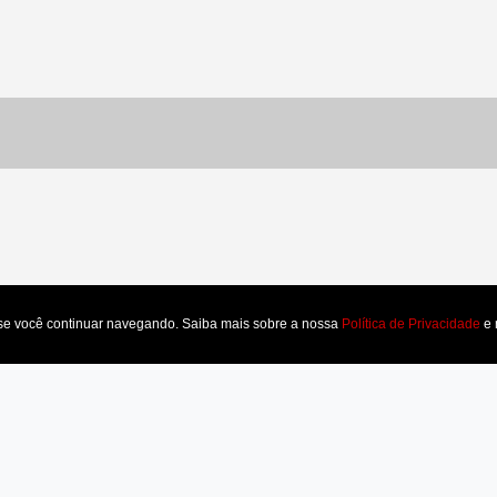
LOCALIZAÇÃO
 se você continuar navegando. Saiba mais sobre a nossa
Política de Privacidade
e 
entro
e (CE)