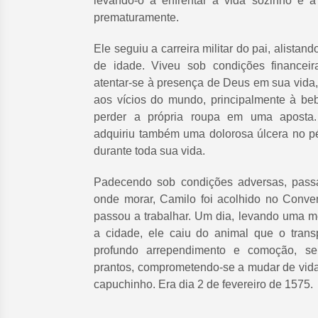
levando-o a enfrentar a vida sozinho e a
prematuramente.
Ele seguiu a carreira militar do pai, alistan
de idade. Viveu sob condições financeir
atentar-se à presença de Deus em sua vida,
aos vícios do mundo, principalmente à be
perder a própria roupa em uma aposta.
adquiriu também uma dolorosa úlcera no p
durante toda sua vida.
Padecendo sob condições adversas, passa
onde morar, Camilo foi acolhido no Conv
passou a trabalhar. Um dia, levando uma m
a cidade, ele caiu do animal que o tran
profundo arrependimento e comoção, se
prantos, comprometendo-se a mudar de vida 
capuchinho. Era dia 2 de fevereiro de 1575.